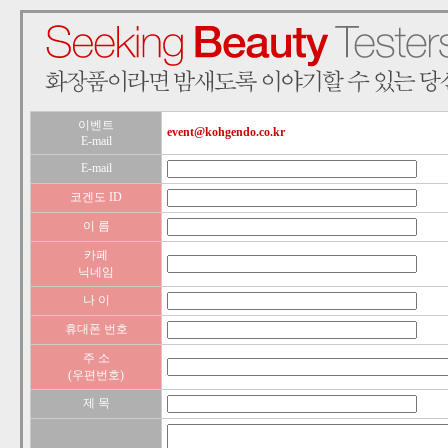
이벤트
event@kohgendo.co.kr
E-mail
E-mail
코겐도 ID
이 름
카페
닉네임
나 이
휴대폰 번호
주 소
(우편번호)
제 목